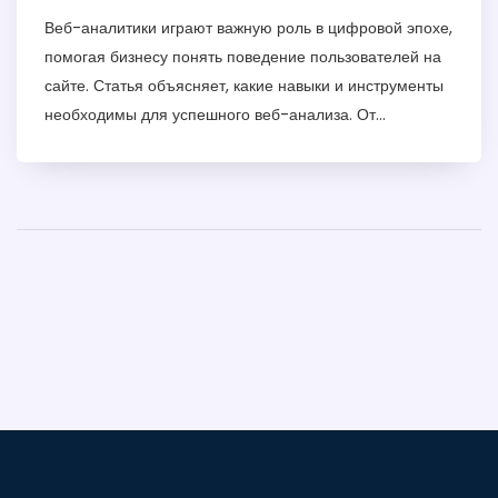
Веб-аналитики играют важную роль в цифровой эпохе,
помогая бизнесу понять поведение пользователей на
сайте. Статья объясняет, какие навыки и инструменты
необходимы для успешного веб-анализа. От
понимания базовых метрик до использования сложных
аналитических инструментов, таких как Google
Analytics, веб-аналитик должен быть всесторонне
подкованным. Также обсуждаются интересные советы
и знания, которые могут помочь в карьерном росте.
Эта статья станет полезной как для начинающих, так и
для опытных специалистов.