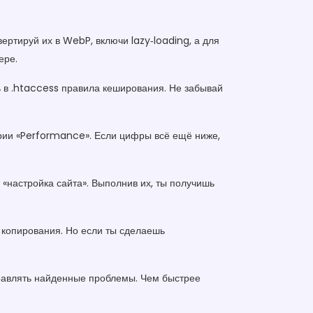
ертируй их в WebP, включи lazy‑loading, а для
ере.
ь в .htaccess правила кеширования. Не забывай
гории «Performance». Если цифры всё ещё ниже,
 «настройка сайта». Выполнив их, ты получишь
о копирования. Но если ты сделаешь
правлять найденные проблемы. Чем быстрее