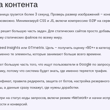
ка контента
аница грузится более 3 секунд. Проверь размер изображений – конв
возможно. Минимизируй CSS и JS, включи компрессию GZIP на серв
решит большую часть задач. Для статических сайтов просто добав
вку статических файлов по всему миру.
eed Insights или GTmetrix. Цель – получить оценку «90+» в кате
именно те элементы, которые занимают больше всего времени.
ют большую часть того, что ищут пользователи в Google по запросу
му, потому что система будет знать, где именно теряется трафик.
тификат, правила редиректа, защита от ботов, настройка резервног
ы, а данные сразу покажут, где нужны доработки.
отри на статус‑коды запросов, включи режим «Network» и начни ис
сти и конверсий.