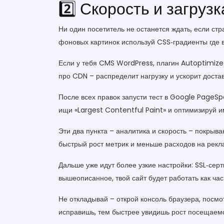
2️⃣ Скорость и загруз
Ни один посетитель не останется ждать, если стр
фоновых картинок используй CSS‑градиенты где 
Если у тебя CMS WordPress, плагин Autoptimize 
про CDN – распределит нагрузку и ускорит доста
После всех правок запусти тест в Google PageSp
ищи «Largest Contentful Paint» и оптимизируй 
Эти два пункта – аналитика и скорость – покрыва
быстрый рост метрик и меньше расходов на рекла
Дальше уже идут более узкие настройки: SSL‑сер
вышеописанное, твой сайт будет работать как час
Не откладывай – открой консоль браузера, посм
исправишь, тем быстрее увидишь рост посещаемо