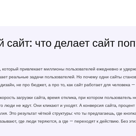
сайт: что делает сайт поп
, который привлекает миллионы пользователей ежедневно и удерж
ешает реальные задачи пользователей
. Но почему одни сайты стано
изайн, не про бюджет, а про то, как сайт работает для человека — 
корость загрузки сайта
,
время отклика, при котором пользователь н
о люди не ждут. Они кликают и уходят. А
конверсия сайта
,
процент
агия. Это результат чёткой структуры: что ты предлагаешь, где кноп
азывают, где люди теряются, а где — переходят к действию
. Без эт