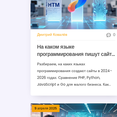
0
Дмитрий Ковалёв
На каком языке
программирования пишут сайты
в 2024-2026: гид для малого
Разбираем, на каких языках
бизнеса
программирования создают сайты в 2024-
2026 годах. Сравнение PHP, Python,
JavaScript и Go для малого бизнеса. Как
выбрать технологию под ваш бюджет и
задачи.
9 апреля 2025