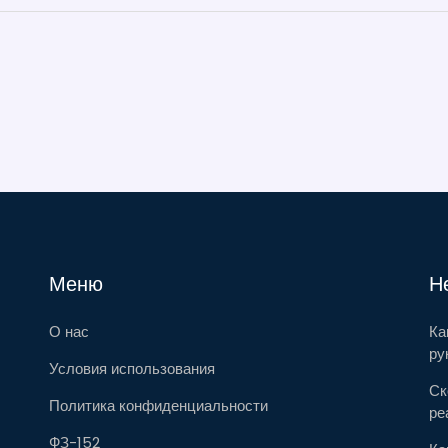
бизнес может создать свой собственный сайт
без привлечения профессиональных
разработчиков, обсудим популярные
платформы для создания сайтов и дадим
полезные советы.
Меню
Н
О нас
Ка
ру
Условия использования
Ск
Политика конфиденциальности
ре
ФЗ-152