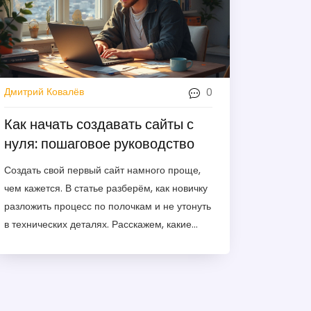
0
Дмитрий Ковалёв
Как начать создавать сайты с
нуля: пошаговое руководство
Создать свой первый сайт намного проще,
чем кажется. В статье разберём, как новичку
разложить процесс по полочкам и не утонуть
в технических деталях. Расскажем, какие
инструменты использовать, с чего лучше
начать и где искать бесплатные ресурсы для
обучения. Акцент на том, как создавать
сайты под малый бизнес — быстро, недорого