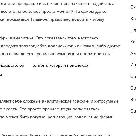
етители превращались в клиентов, лайки — в подписки, а
Ск
ы все это не осталось просто мечтой? На самом деле,
Хо
жет показаться. Главное, правильно подойти к этому
Пл
фры в аналитике. Это показатель того, насколько
Ко
 продажа товаров, сбор подписчиков или какая-либо другая
Ан
ажно сначала его правильно измерять и анализировать.
Ин
льзователей
Контент, который привлекает
и
Со
Со
Ве
авляют себе сложные аналитические графики и хитроумные
 проста. Это просто процесс, когда пользователь
Са
то может быть покупка, регистрация, заполнение формы
чтобы как можно больше пользователей превращались в