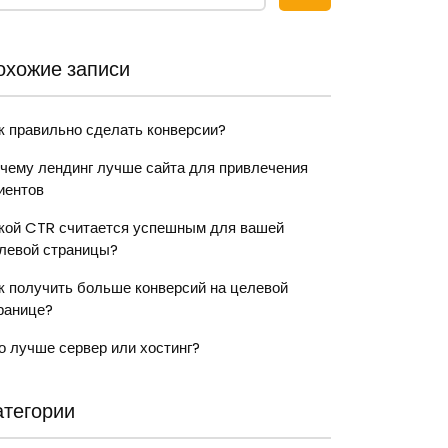
охожие записи
к правильно сделать конверсии?
чему лендинг лучше сайта для привлечения
иентов
кой CTR считается успешным для вашей
левой страницы?
к получить больше конверсий на целевой
ранице?
о лучше сервер или хостинг?
атегории