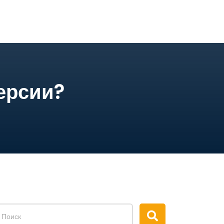
ерсии?