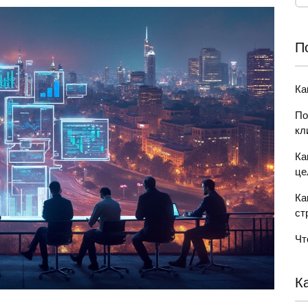
П
Ка
По
кл
Ка
це
Ка
ст
Чт
К