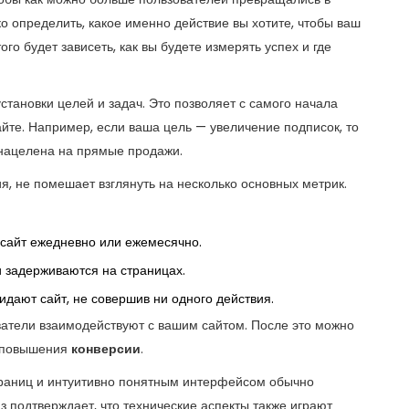
ко определить, какое именно действие вы хотите, чтобы ваш
го будет зависеть, как вы будете измерять успех и где
тановки целей и задач. Это позволяет с самого начала
сайте. Например, если ваша цель — увеличение подписок, то
я нацелена на прямые продажи.
я, не помешает взглянуть на несколько основных метрик.
сайт ежедневно или ежемесячно.
 задерживаются на страницах.
идают сайт, не совершив ни одного действия.
ователи взаимодействуют с вашим сайтом. После это можно
я повышения
конверсии
.
траниц и интуитивно понятным интерфейсом обычно
 подтверждает, что технические аспекты также играют