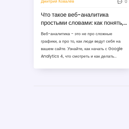
0
Дмитрий Ковалёв
Что такое веб-аналитика
простыми словами: как понять,
что происходит на вашем сайте
Веб-аналитика - это не про сложные
графики, а про то, как люди ведут себя на
вашем сайте. Узнайте, как начать с Google
Analytics 4, что смотреть и как делать
первые улучшения без технических знаний.