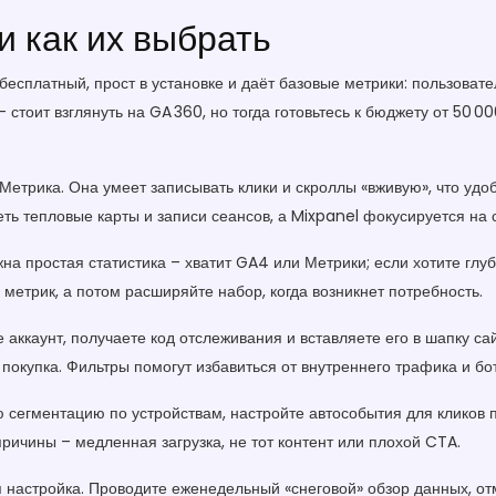
 как их выбрать
есплатный, прост в установке и даёт базовые метрики: пользовате
стоит взглянуть на GA 360, но тогда готовьтесь к бюджету от 50 0
етрика. Она умеет записывать клики и скроллы «вживую», что удоб
деть тепловые карты и записи сеансов, а Mixpanel фокусируется на 
жна простая статистика – хватит GA4 или Метрики; если хотите глу
х метрик, а потом расширяйте набор, когда возникнет потребность.
 аккаунт, получаете код отслеживания и вставляете его в шапку сай
покупка. Фильтры помогут избавиться от внутреннего трафика и бот
 сегментацию по устройствам, настройте автособытия для кликов 
причины – медленная загрузка, не тот контент или плохой CTA.
ая настройка. Проводите еженедельный «снеговой» обзор данных, о