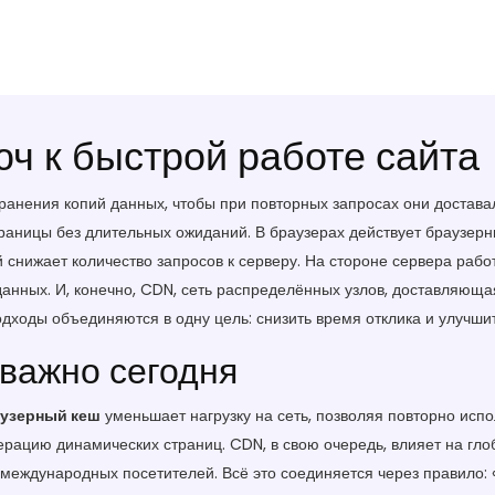
ч к быстрой работе сайта
хранения копий данных, чтобы при повторных запросах они достав
раницы без длительных ожиданий. В браузерах действует
браузерн
й снижает количество запросов к серверу. На стороне сервера раб
данных
. И, конечно,
CDN
,
сеть распределённых узлов, доставляющая
подходы объединяются в одну цель: снизить время отклика и улучши
важно сегодня
узерный кеш
уменьшает нагрузку на сеть, позволяя повторно исп
ерацию динамических страниц. CDN, в свою очередь, влияет на гл
 международных посетителей. Всё это соединяется через правило: