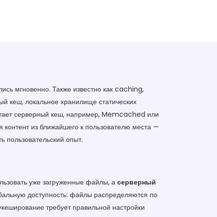
ались мгновенно
. Также известно как
caching
,
ый кеш
,
локальное хранилище статических
отает
серверный кеш
,
например, Memcached или
 контент из ближайшего к пользователю места
—
ть пользовательский опыт.
ользовать уже загруженные файлы, а
серверный
обальную доступность: файлы распределяются по
 «кеширование требует правильной настройки