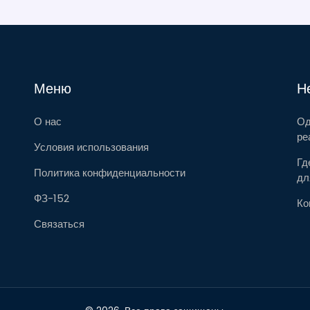
Меню
Н
О нас
Од
ре
Условия использования
Гд
Политика конфиденциальности
дл
ФЗ-152
Ко
Связаться