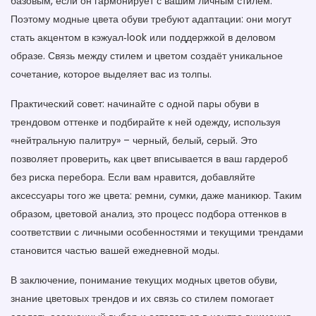
базовым, если он гармонирует с вашим личным стилем.
Поэтому
модные цвета обуви
требуют адаптации: они могут
стать акцентом в кэжуал‑look или поддержкой в деловом
образе. Связь между стилем и цветом создаёт уникальное
сочетание, которое выделяет вас из толпы.
Практический совет: начинайте с одной пары обуви в
трендовом оттенке и подбирайте к ней одежду, используя
«нейтральную палитру» – черный, белый, серый. Это
позволяет проверить, как цвет вписывается в ваш гардероб
без риска перебора. Если вам нравится, добавляйте
аксессуары того же цвета: ремни, сумки, даже маникюр. Таким
образом,
цветовой анализ
,
это процесс подбора оттенков в
соответствии с личными особенностями и текущими трендами
становится частью вашей ежедневной моды.
В заключение, понимание текущих
модных цветов обуви
,
знание
цветовых трендов
и их связь со
стилем
помогает