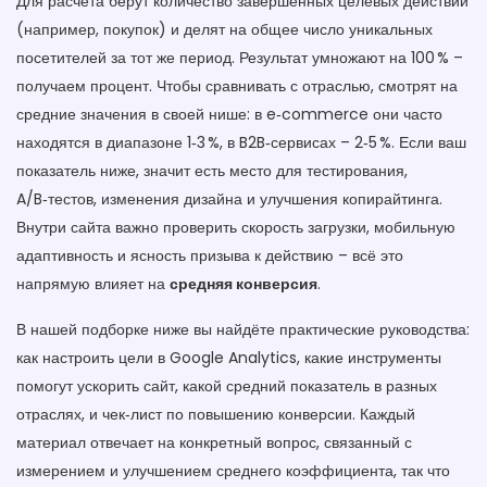
Для расчёта берут количество завершённых целевых действий
(например, покупок) и делят на общее число уникальных
посетителей за тот же период. Результат умножают на 100 % –
получаем процент. Чтобы сравнивать с отраслью, смотрят на
средние значения в своей нише: в e‑commerce они часто
находятся в диапазоне 1‑3 %, в B2B‑сервисах – 2‑5 %. Если ваш
показатель ниже, значит есть место для
тестирования
,
A/B‑тестов, изменения дизайна и улучшения копирайтинга
.
Внутри сайта важно проверить скорость загрузки, мобильную
адаптивность и ясность призыва к действию – всё это
напрямую влияет на
средняя конверсия
.
В нашей подборке ниже вы найдёте практические руководства:
как настроить цели в Google Analytics, какие инструменты
помогут ускорить сайт, какой средний показатель в разных
отраслях, и чек‑лист по повышению конверсии. Каждый
материал отвечает на конкретный вопрос, связанный с
измерением и улучшением среднего коэффициента, так что