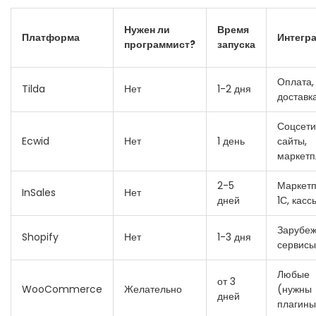
Нужен ли
Время
Платформа
Интегр
программист?
запуска
Оплата,
Tilda
Нет
1-2 дня
доставк
Соцсети
Ecwid
Нет
1 день
сайты,
маркет
2-5
Маркетп
InSales
Нет
дней
1С, касс
Зарубе
Shopify
Нет
1-3 дня
сервисы
Любые
от 3
WooCommerce
Желательно
(нужны
дней
плагины