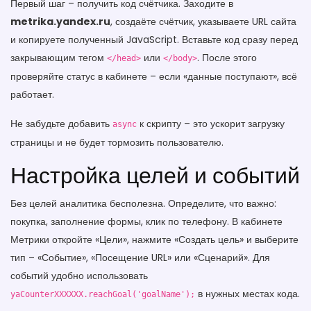
Первый шаг – получить код счётчика. Заходите в
metrika.yandex.ru
, создаёте счётчик, указываете URL сайта
и копируете полученный JavaScript. Вставьте код сразу перед
закрывающим тегом
или
. После этого
</head>
</body>
проверяйте статус в кабинете – если «данные поступают», всё
работает.
Не забудьте добавить
к скрипту – это ускорит загрузку
async
страницы и не будет тормозить пользователю.
Настройка целей и событий
Без целей аналитика бесполезна. Определите, что важно:
покупка, заполнение формы, клик по телефону. В кабинете
Метрики откройте «Цели», нажмите «Создать цель» и выберите
тип – «Событие», «Посещение URL» или «Сценарий». Для
событий удобно использовать
в нужных местах кода.
yaCounterXXXXXX.reachGoal('goalName');