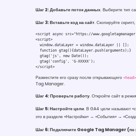
Шаг 2: Добавьте поток данных
. Выберите тип с
Шаг 3: Вставьте код на сайт
. Скопируйте скрипт,
<script async src="https://www.googletagmanager
<script>

  window.dataLayer = window.dataLayer || [];

  function gtag(){dataLayer.push(arguments);}

  gtag('js', new Date());

  gtag('config', 'G-XXXXX');

</script>
Разместите его сразу после открывающего
<head>
Tag Manager.
Шаг 4: Проверьте работу
. Откройте сайт в реж
Шаг 5: Настройте цели
. В GA4 цели называют «с
это в разделе «Настройки» → «События» → «Созд
Шаг 6: Подключите Google Tag Manager (по