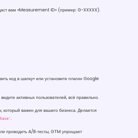
выдаст вам «Measurement ID» (пример: G-XXXXX).
вить код в шапку» или установите плагин Google
 видите активных пользователей, всё правильно.
к, который важен для вашего бизнеса. Делается
.
hase'
или проводить A/B‑тесты, GTM упрощает