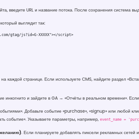
айта, введите URL и название потока. После сохранения система 
 который выглядит так:
.com/gtag/js?id=G-XXXXX"></script>

на каждой странице. Если используете CMS, найдите раздел «Вста
име инкогнито и зайдите в GA → «Отчёты в реальном времени». Если
обытиями». Добавьте событие «purchase», «signup» или любой кли
ать событие». Указываете параметры, например,
event_name = 'purc
 желанию)
. Если планируете добавлять пиксели рекламных сетей 