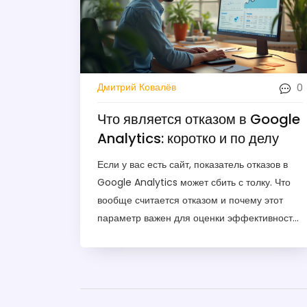
0
Дмитрий Ковалёв
Что является отказом в Google
Analytics: коротко и по делу
Если у вас есть сайт, показатель отказов в
Google Analytics может сбить с толку. Что
вообще считается отказом и почему этот
параметр важен для оценки эффективности
сайта? В статье простыми словами
объясняется, как работает счётчик отказов,
что реально происходит при визите
пользователя и как правильно
анализировать эти данные при настройке