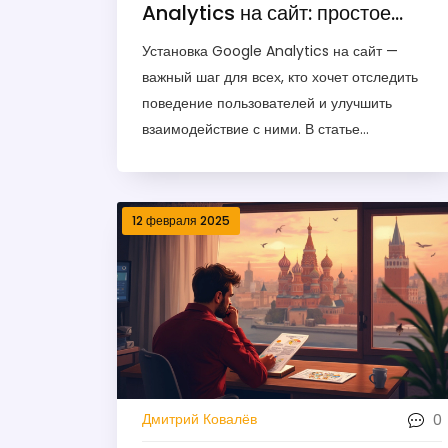
Analytics на сайт: простое
руководство
Установка Google Analytics на сайт —
важный шаг для всех, кто хочет отследить
поведение пользователей и улучшить
взаимодействие с ними. В статье
представлено пошаговое руководство, как
подключить Google Analytics, начиная с
базовой регистрации и заканчивая
12 февраля 2025
добавлением кода отслеживания на сайт.
Также затронем важные советы по настройке
целей и фильтров. Наличие аналитики
помогает оптимизировать контент и
привлекать больше аудитории. Постараемся
сделать этот процесс максимально
понятным и удобным.
0
Дмитрий Ковалёв