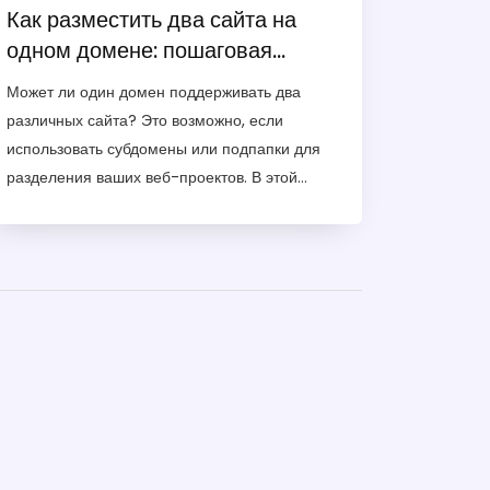
Как разместить два сайта на
одном домене: пошаговая
инструкция
Может ли один домен поддерживать два
различных сайта? Это возможно, если
использовать субдомены или подпапки для
разделения ваших веб-проектов. В этой
статье мы обсудим, как размещать несколько
сайтов на одном домене, а также дадим
полезные советы по настройке и
использованию таких решений. Вы узнаете о
преимуществах и недостатках разных
подходов и сможете выбрать оптимальное
решение для своих нужд.