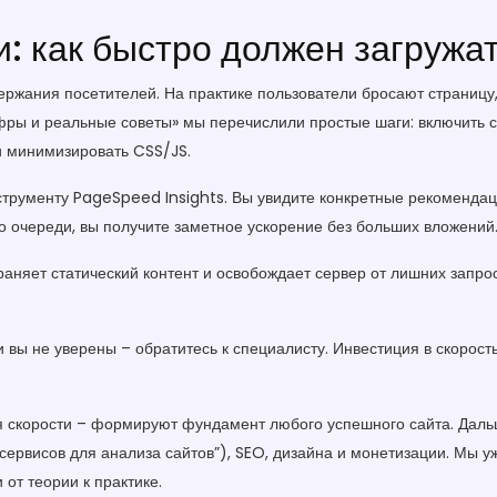
: как быстро должен загружат
ержания посетителей. На практике пользователи бросают страницу, 
ифры и реальные советы» мы перечислили простые шаги: включить 
и минимизировать CSS/JS.
нструменту PageSpeed Insights. Вы увидите конкретные рекоменда
о очереди, вы получите заметное ускорение без больших вложений
храняет статический контент и освобождает сервер от лишних запро
и вы не уверены – обратитесь к специалисту. Инвестиция в скорос
 скорости – формируют фундамент любого успешного сайта. Дальш
сервисов для анализа сайтов”), SEO, дизайна и монетизации. Мы у
от теории к практике.