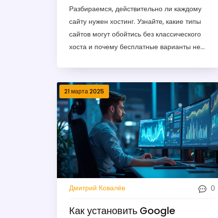
Разбираемся, действительно ли каждому
сайту нужен хостинг. Узнайте, какие типы
сайтов могут обойтись без классического
хоста и почему бесплатные варианты не
всегда спасают. В статье простым языком
рассказано, как работает хостинг, чем
отличаются бесплатные и платные сервисы,
21 марта 2025
и как выбрать подходящий вариант под
конкретную задачу. Реальные советы для
новичков и опытных пользователей.
Полезные лайфхаки для экономии времени
и денег.
0
Дмитрий Ковалёв
Как установить Google