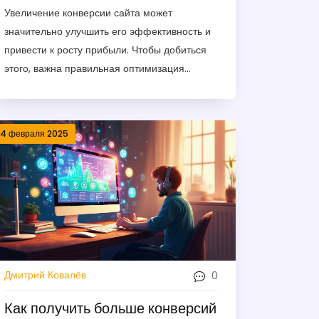
Увеличение конверсии сайта может
значительно улучшить его эффективность и
привести к росту прибыли. Чтобы добиться
этого, важна правильная оптимизация
контента, изучение поведения
пользователей и использование
современных инструментов аналитики. В
14 февраля 2025
статье рассматриваются практические
советы и приемы, которые помогут сделать
ваш сайт более привлекательным для
посетителей и увеличить конверсии.
0
Дмитрий Ковалёв
Как получить больше конверсий