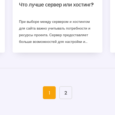
Что лучше сервер или хостинг?
При выборе между сервером и хостингом
для сайта важно учитывать потребности и
ресурсы проекта. Сервер предоставляет
больше возможностей для настройки и
масштабирования, тогда как хостинг
является более простым и доступным
вариантом для начинающих. Статья
поможет понять различия между ними и
сделать правильный выбор в зависимости от
целей вашего сайта. Вы также узнаете, какие
подводные камни существуют при
1
2
использовании каждого из вариантов.
Взвешенное решение существенно повлияет
на работу вашего онлайн-проекта.