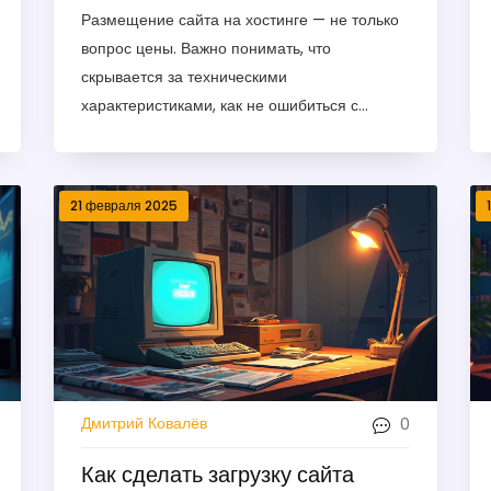
хостинге: простые правила
Размещение сайта на хостинге — не только
выбора
вопрос цены. Важно понимать, что
скрывается за техническими
характеристиками, как не ошибиться с
выбором и за что реально стоит платить. Эта
статья поможет разобрать главные моменты:
от стабильности работы до реальных
21 февраля 2025
условий тарифов. Узнаете, на что обратить
внимание при выборе и как не попасться на
типичные ловушки новичков.
0
Дмитрий Ковалёв
Как сделать загрузку сайта