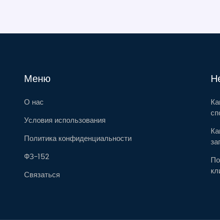
Меню
Н
О нас
Ка
сп
Условия использования
Ка
Политика конфиденциальности
за
ФЗ-152
По
кл
Связаться