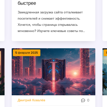
быстрее
Замедленная загрузка сайта отталкивает
посетителей и снижает эффективность.
Хочется, чтобы страница открывалась
мгновенно? Изучите ключевые советы по
ускорению загрузки, начиная с уменьшения
размеров изображений и заканчивая
оптимизацией серверной части. Применяя
5 февраля 2025
эти методы, вы увеличите
удовлетворенность пользователей и
улучшите позиции в поисковых системах. Не
теряйте время — улучшаем скорость вместе!
0
Дмитрий Ковалёв