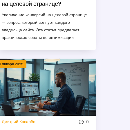
на целевой странице?
Увеличение конверсий на целевой странице
— вопрос, который волнует каждого
владельца сайта. Эта статья предлагает
практические советы по оптимизации
контента, улучшению дизайна и применению
психологических приемов для повышения
эффективности ваших страниц. Читатель
11 января 2025
найдет рекомендации, подкрепленные
интересными фактами, помогающими
добиться желаемого результата. Прочитайте,
чтобы узнать, как не упустить потенциальных
клиентов и превратить простых посетителей
в активных покупателей.
0
Дмитрий Ковалёв