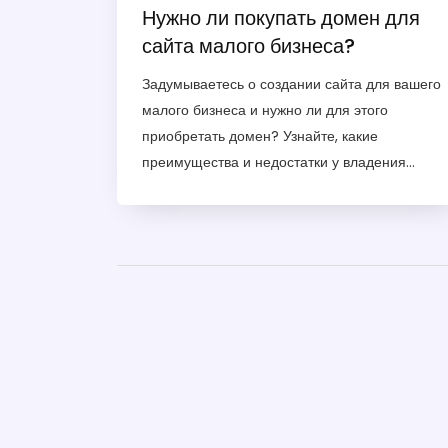
Нужно ли покупать домен для
сайта малого бизнеса?
Задумываетесь о создании сайта для вашего
малого бизнеса и нужно ли для этого
приобретать домен? Узнайте, какие
преимущества и недостатки у владения
собственным доменом, и как его наличие
может отразиться на вашем бизнесе.
Обсудим, что стоит учитывать при выборе
доменного имени и какие альтернативы
существуют на рынке. Рассмотрим реальные
примеры и ситуации, в которых домен может
сильно повлиять на успех бизнеса в
интернете.