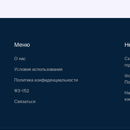
Меню
Н
О нас
Ск
го
Условия использования
Go
Политика конфиденциальности
По
ФЗ-152
На
ко
Связаться