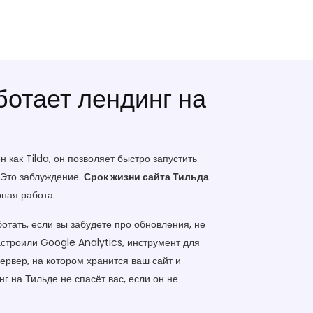
ботает лендинг на
ен как
Tilda
, он позволяет быстро запустить
 Это заблуждение.
Срок жизни сайта Тильда
рная работа.
отать, если вы забудете про обновления, не
настроили
Google Analytics
,
инструмент для
ервер, на котором хранится ваш сайт и
г на Тильде не спасёт вас, если он не