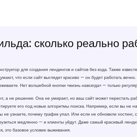
ильда: сколько реально ра
нструктор для создания лендингов и сайтов без кода
. Также извест
мают, что если сайт выглядит красиво — он будет работать вечно.
держиваете. Нет волшебной кнопки «жизнь навсегда» — только регуля
, а не решение. Она не умирает, но ваш сайт может перестать раб
птируете его под новые алгоритмы поиска. Например, если вы не 
вы не узнаете, почему трафик упал. Или если не обновили
хостинг
,
с
грузиться медленно — и клиенты уйдут. Даже самый красивый лендин
ия, это базовое условие выживания.